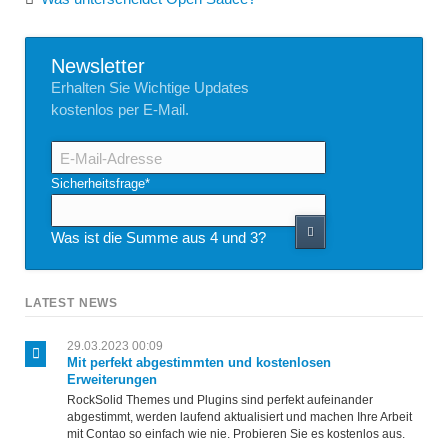
Newsletter
Erhalten Sie Wichtige Updates
kostenlos per E-Mail.
E-
Mail-
Adresse
Pflichtfeld
Sicherheitsfrage
*
Was ist die Summe aus 4 und 3?
LATEST NEWS
29.03.2023 00:09
Mit perfekt abgestimmten und kostenlosen
Erweiterungen
RockSolid Themes und Plugins sind perfekt aufeinander
abgestimmt, werden laufend aktualisiert und machen Ihre Arbeit
mit Contao so einfach wie nie. Probieren Sie es kostenlos aus.