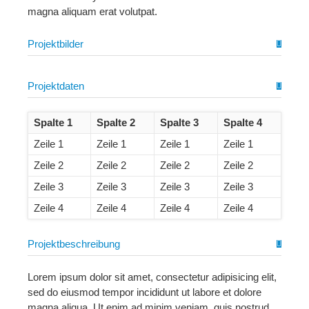
magna aliquam erat volutpat.
Projektbilder
Projektdaten
Spalte 1
Spalte 2
Spalte 3
Spalte 4
Zeile 1
Zeile 1
Zeile 1
Zeile 1
Zeile 2
Zeile 2
Zeile 2
Zeile 2
Zeile 3
Zeile 3
Zeile 3
Zeile 3
Zeile 4
Zeile 4
Zeile 4
Zeile 4
Projektbeschreibung
Lorem ipsum dolor sit amet, consectetur adipisicing elit,
sed do eiusmod tempor incididunt ut labore et dolore
magna aliqua. Ut enim ad minim veniam, quis nostrud